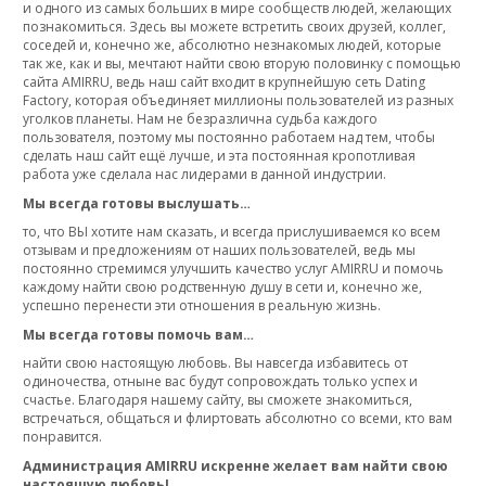
и одного из самых больших в мире сообществ людей, желающих
познакомиться. Здесь вы можете встретить своих друзей, коллег,
соседей и, конечно же, абсолютно незнакомых людей, которые
так же, как и вы, мечтают найти свою вторую половинку с помощью
сайта AMIRRU, ведь наш сайт входит в крупнейшую сеть Dating
Factory, которая объединяет миллионы пользователей из разных
уголков планеты. Нам не безразлична судьба каждого
пользователя, поэтому мы постоянно работаем над тем, чтобы
сделать наш сайт ещё лучше, и эта постоянная кропотливая
работа уже сделала нас лидерами в данной индустрии.
Мы всегда готовы выслушать…
то, что ВЫ хотите нам сказать, и всегда прислушиваемся ко всем
отзывам и предложениям от наших пользователей, ведь мы
постоянно стремимся улучшить качество услуг AMIRRU и помочь
каждому найти свою родственную душу в сети и, конечно же,
успешно перенести эти отношения в реальную жизнь.
Мы всегда готовы помочь вам…
найти свою настоящую любовь. Вы навсегда избавитесь от
одиночества, отныне вас будут сопровождать только успех и
счастье. Благодаря нашему сайту, вы сможете знакомиться,
встречаться, общаться и флиртовать абсолютно со всеми, кто вам
понравится.
Администрация AMIRRU искренне желает вам найти свою
настоящую любовь!