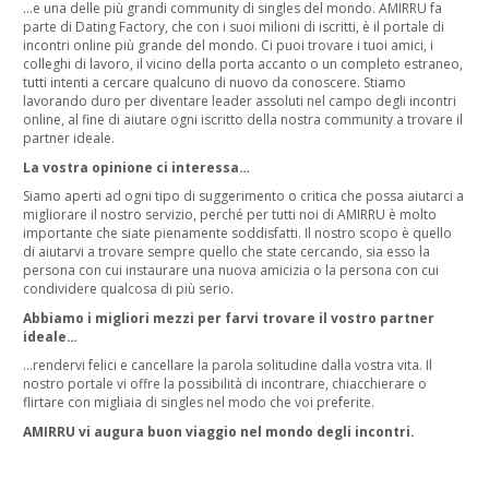
…e una delle più grandi community di singles del mondo. AMIRRU fa
parte di Dating Factory, che con i suoi milioni di iscritti, è il portale di
incontri online più grande del mondo. Ci puoi trovare i tuoi amici, i
colleghi di lavoro, il vicino della porta accanto o un completo estraneo,
tutti intenti a cercare qualcuno di nuovo da conoscere. Stiamo
lavorando duro per diventare leader assoluti nel campo degli incontri
online, al fine di aiutare ogni iscritto della nostra community a trovare il
partner ideale.
La vostra opinione ci interessa…
Siamo aperti ad ogni tipo di suggerimento o critica che possa aiutarci a
migliorare il nostro servizio, perché per tutti noi di AMIRRU è molto
importante che siate pienamente soddisfatti. Il nostro scopo è quello
di aiutarvi a trovare sempre quello che state cercando, sia esso la
persona con cui instaurare una nuova amicizia o la persona con cui
condividere qualcosa di più serio.
Abbiamo i migliori mezzi per farvi trovare il vostro partner
ideale…
…rendervi felici e cancellare la parola solitudine dalla vostra vita. Il
nostro portale vi offre la possibilità di incontrare, chiacchierare o
flirtare con migliaia di singles nel modo che voi preferite.
AMIRRU vi augura buon viaggio nel mondo degli incontri.