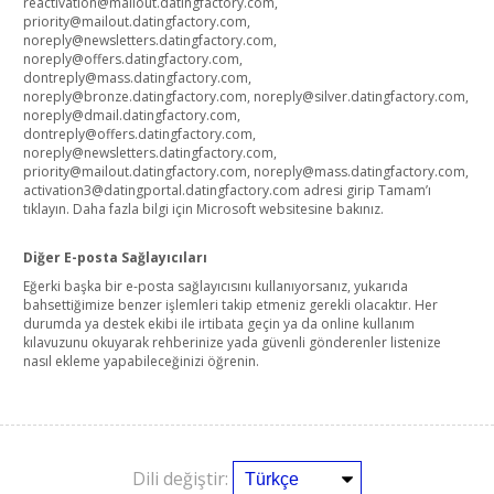
reactivation@mailout.datingfactory.com,
priority@mailout.datingfactory.com,
noreply@newsletters.datingfactory.com,
noreply@offers.datingfactory.com,
dontreply@mass.datingfactory.com,
noreply@bronze.datingfactory.com, noreply@silver.datingfactory.com,
noreply@dmail.datingfactory.com,
dontreply@offers.datingfactory.com,
noreply@newsletters.datingfactory.com,
priority@mailout.datingfactory.com, noreply@mass.datingfactory.com,
activation3@datingportal.datingfactory.com adresi girip Tamam’ı
tıklayın. Daha fazla bilgi için Microsoft websitesine bakınız.
Diğer E-posta Sağlayıcıları
Eğerki başka bir e-posta sağlayıcısını kullanıyorsanız, yukarıda
bahsettiğimize benzer işlemleri takip etmeniz gerekli olacaktır. Her
durumda ya destek ekibi ile irtibata geçin ya da online kullanım
kılavuzunu okuyarak rehberinize yada güvenli gönderenler listenize
nasıl ekleme yapabileceğinizi öğrenin.
Dili değiştir: