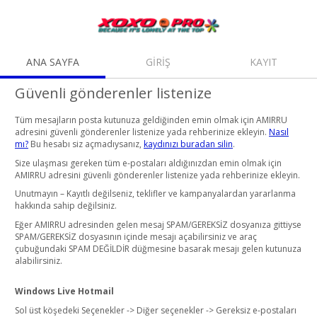
ANA SAYFA
GİRİŞ
KAYIT
Güvenli gönderenler listenize
Tüm mesajların posta kutunuza geldiğinden emin olmak için AMIRRU
adresini güvenli gönderenler listenize yada rehberinize ekleyin.
Nasıl
mı?
Bu hesabı siz açmadıysanız,
kaydınızı buradan silin
.
Size ulaşması gereken tüm e-postaları aldığınızdan emin olmak için
AMIRRU adresini güvenli gönderenler listenize yada rehberinize ekleyin.
Unutmayın – Kayıtlı değilseniz, teklifler ve kampanyalardan yararlanma
hakkında sahip değilsiniz.
Eğer AMIRRU adresinden gelen mesaj SPAM/GEREKSİZ dosyanıza gittiyse
SPAM/GEREKSİZ dosyasının içinde mesajı açabilirsiniz ve araç
çubuğundaki SPAM DEĞİLDİR düğmesine basarak mesajı gelen kutunuza
alabilirsiniz.
Windows Live Hotmail
Sol üst köşedeki Seçenekler -> Diğer seçenekler -> Gereksiz e-postaları