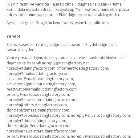
(kişinin resmi ve yanında + işareti olmalı) düğmesine basın -> ‘Kime’
kısmındaki e-posta adresini kopyalayıp ‘Yeni kişi’ bölümündeki e-posta
adresi bölümüne yapıştırın -> ‘Ekle’ düğmesine basarak kaydedin.
Ayrıntılı bilgi için Google’ın kendi websitesine bakabilirsiniz.
Yahoo!
Sol üst köşedeki Yeni kişi düğmesine basın -> Kaydet düğmesine
basarak kaydedin.
Yeni e-posta aldığınızda tek yapmanız gereken başlıktaki ‘kişilere ekle’
düğmesine basarak noreply@datingfactory.net,
noreply@datingfactory.com, informer@datingfactory.com,
noreply@mailout.datingfactory.com,
activation@mailout.datingfactory.com,
activation2@mailout.datingfactory.com,
reactivation@mailout.datingfactory.com,
priority@mailout.datingfactory.com,
noreply@newsletters.datingfactory.com,
noreply@offers.datingfactory.com,
dontreply@mass.datingfactory.com,
noreply@bronze.datingfactory.com, noreply@silver.datingfactory.com,
noreply@dmail.datingfactory.com,
dontreply@offers.datingfactory.com,
noreply@newsletters.datingfactory.com,
priority@mailout.datingfactory.com, noreply@mass.datingfactory.com,