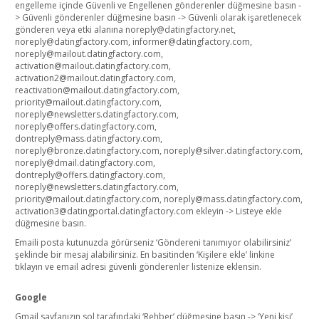
engelleme içinde Güvenli ve Engellenen gönderenler düğmesine basın -
> Güvenli gönderenler düğmesine basın -> Güvenli olarak işaretlenecek
gönderen veya etki alanına noreply@datingfactory.net,
noreply@datingfactory.com, informer@datingfactory.com,
noreply@mailout.datingfactory.com,
activation@mailout.datingfactory.com,
activation2@mailout.datingfactory.com,
reactivation@mailout.datingfactory.com,
priority@mailout.datingfactory.com,
noreply@newsletters.datingfactory.com,
noreply@offers.datingfactory.com,
dontreply@mass.datingfactory.com,
noreply@bronze.datingfactory.com, noreply@silver.datingfactory.com,
noreply@dmail.datingfactory.com,
dontreply@offers.datingfactory.com,
noreply@newsletters.datingfactory.com,
priority@mailout.datingfactory.com, noreply@mass.datingfactory.com,
activation3@datingportal.datingfactory.com ekleyin -> Listeye ekle
düğmesine basın.
Emaili posta kutunuzda görürseniz ‘Göndereni tanımıyor olabilirsiniz’
şeklinde bir mesaj alabilirsiniz. En basitinden ‘Kişilere ekle’ linkine
tıklayın ve email adresi güvenli gönderenler listenize eklensin.
Google
Gmail sayfanızın sol tarafındaki ‘Rehber’ düğmesine basın -> ‘Yeni kişi’