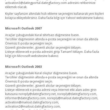
activation3@datingportal.datingfactory.com adresini rehberinize
eklemek olacak.
Kişiler sayfanızın altındaki hızlı ekleme seçeneğini kullanarak yeni kişileri
kolayca ekleyebilirsiniz. Daha fazla bilgi için Yahoo! websitesine bakınız.
Microsoft Outlook 2007
Araçlar çubuğundaki Kural sihirbazı düğmesine basın.
Tercihler düğmesinin altında e-posta seçeneğini ve onun da altında
Önemsiz E-posta seçeneğini seçin.
Güvenli gönderenler, güvenli alıcılar seçeneğini tıklayın.
Listeye eklenecek e-posta adresini girip Tamam’I tıklayın. Daha fazla
bilgi için Microsoft websitesine bakınız.
Microsoft Outlook 2003
Araçlar çubuğundaki Kural oluştur düğmesine basın.
Tercihler düğmesinin altında e-posta seçeneğini ve onun da altında
Önemsiz E-posta seçeneğini seçin.
Güvenli gönderenler, güvenli alıcılar seçeneğini tıklayın.
Listeye eklenecek e-posta adresi veya İnternet etki alanı adını girin
kutusuna noreply@datingfactory.net, noreply@datingfactory.com,
informer@datingfactory.com, noreply@mailout.datingfactory.com,
activation@mailout.datingfactory.com,
activation2@mailout.datingfactory.com,