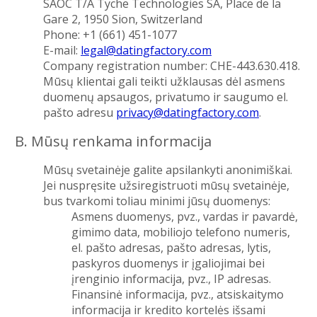
SAOC T/A Tyche Technologies SA, Place de la
Gare 2, 1950 Sion, Switzerland
Phone: +1 (661) 451-1077
E-mail:
legal@datingfactory.com
Company registration number: CHE-443.630.418.
Mūsų klientai gali teikti užklausas dėl asmens
duomenų apsaugos, privatumo ir saugumo el.
pašto adresu
privacy@datingfactory.com
.
B. Mūsų renkama informacija
Mūsų svetainėje galite apsilankyti anonimiškai.
Jei nuspręsite užsiregistruoti mūsų svetainėje,
bus tvarkomi toliau minimi jūsų duomenys:
Asmens duomenys, pvz., vardas ir pavardė,
gimimo data, mobiliojo telefono numeris,
el. pašto adresas, pašto adresas, lytis,
paskyros duomenys ir įgaliojimai bei
įrenginio informacija, pvz., IP adresas.
Finansinė informacija, pvz., atsiskaitymo
informacija ir kredito kortelės išsami