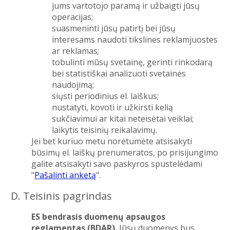
jums vartotojo paramą ir užbaigti jūsų
operacijas;
suasmeninti jūsų patirtį bei jūsų
interesams naudoti tikslines reklamjuostes
ar reklamas;
tobulinti mūsų svetainę, gerinti rinkodarą
bei statistiškai analizuoti svetainės
naudojimą;
siųsti periodinius el. laiškus;
nustatyti, kovoti ir užkirsti kelią
sukčiavimui ar kitai neteisėtai veiklai;
laikytis teisinių reikalavimų.
Jei bet kuriuo metu norėtumėte atsisakyti
būsimų el. laiškų prenumeratos, po prisijungimo
galite atsisakyti savo paskyros spustelėdami
"
Pašalinti anketą
".
D. Teisinis pagrindas
ES bendrasis duomenų apsaugos
reglamentas (BDAR).
Jūsų duomenys bus