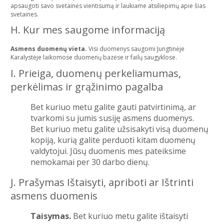
apsaugoti savo svetainės vientisumą ir laukiame atsiliepimų apie šias
svetaines.
H. Kur mes saugome informaciją
Asmens duomenų vieta.
Visi duomenys saugomi Jungtinėje
Karalystėje laikomose duomenų bazėse ir failų saugyklose.
I. Prieiga, duomenų perkeliamumas,
perkėlimas ir grąžinimo pagalba
Bet kuriuo metu galite gauti patvirtinimą, ar
tvarkomi su jumis susiję asmens duomenys.
Bet kuriuo metu galite užsisakyti visą duomenų
kopiją, kurią galite perduoti kitam duomenų
valdytojui. Jūsų duomenis mes pateiksime
nemokamai per 30 darbo dienų.
J. Prašymas Ištaisyti, apriboti ar Ištrinti
asmens duomenis
Taisymas.
Bet kuriuo metu galite ištaisyti