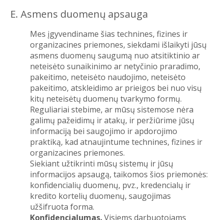
E. Asmens duomenų apsauga
Mes įgyvendiname šias technines, fizines ir
organizacines priemones, siekdami išlaikyti jūsų
asmens duomenų saugumą nuo atsitiktinio ar
neteisėto sunaikinimo ar netyčinio praradimo,
pakeitimo, neteisėto naudojimo, neteisėto
pakeitimo, atskleidimo ar prieigos bei nuo visų
kitų neteisėtų duomenų tvarkymo formų.
Reguliariai stebime, ar mūsų sistemose nėra
galimų pažeidimų ir atakų, ir peržiūrime jūsų
informaciją bei saugojimo ir apdorojimo
praktiką, kad atnaujintume technines, fizines ir
organizacines priemones.
Siekiant užtikrinti mūsų sistemų ir jūsų
informacijos apsaugą, taikomos šios priemonės:
konfidencialių duomenų, pvz., kredencialų ir
kredito kortelių duomenų, saugojimas
užšifruota forma.
Konfidencialumas.
Visiems darbuotojams