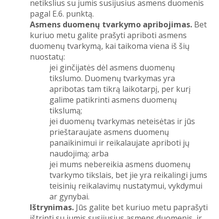
netikslius su jumis susijusius asmens duomenis
pagal E.6. punktą.
Asmens duomenų tvarkymo apribojimas.
Bet
kuriuo metu galite prašyti apriboti asmens
duomenų tvarkymą, kai taikoma viena iš šių
nuostatų:
jei ginčijatės dėl asmens duomenų
tikslumo. Duomenų tvarkymas yra
apribotas tam tikrą laikotarpį, per kurį
galime patikrinti asmens duomenų
tikslumą;
jei duomenų tvarkymas neteisėtas ir jūs
prieštaraujate asmens duomenų
panaikinimui ir reikalaujate apriboti jų
naudojimą; arba
jei mums nebereikia asmens duomenų
tvarkymo tikslais, bet jie yra reikalingi jums
teisinių reikalavimų nustatymui, vykdymui
ar gynybai.
Ištrynimas.
Jūs galite bet kuriuo metu paprašyti
ištrinti su jumis susijusius asmens duomenis, ir