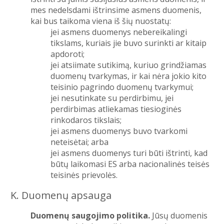
mes nedelsdami ištrinsime asmens duomenis,
kai bus taikoma viena iš šių nuostatų:
jei asmens duomenys nebereikalingi
tikslams, kuriais jie buvo surinkti ar kitaip
apdoroti;
jei atsiimate sutikimą, kuriuo grindžiamas
duomenų tvarkymas, ir kai nėra jokio kito
teisinio pagrindo duomenų tvarkymui;
jei nesutinkate su perdirbimu, jei
perdirbimas atliekamas tiesioginės
rinkodaros tikslais;
jei asmens duomenys buvo tvarkomi
neteisėtai; arba
jei asmens duomenys turi būti ištrinti, kad
būtų laikomasi ES arba nacionalinės teisės
teisinės prievolės.
K. Duomenų apsauga
Duomenų saugojimo politika.
Jūsų duomenis