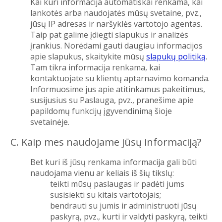
Kai kuri informacija automatiškai renkama, kai
lankotės arba naudojatės mūsų svetaine, pvz.,
jūsų IP adresas ir naršyklės vartotojo agentas.
Taip pat galime įdiegti slapukus ir analizės
įrankius. Norėdami gauti daugiau informacijos
apie slapukus, skaitykite mūsų
slapukų politiką
.
Tam tikra informacija renkama, kai
kontaktuojate su klientų aptarnavimo komanda.
Informuosime jus apie atitinkamus pakeitimus,
susijusius su Paslauga, pvz., pranešime apie
papildomų funkcijų įgyvendinimą šioje
svetainėje.
C. Kaip mes naudojame jūsų informaciją?
Bet kuri iš jūsų renkama informacija gali būti
naudojama vienu ar keliais iš šių tikslų:
teikti mūsų paslaugas ir padėti jums
susisiekti su kitais vartotojais;
bendrauti su jumis ir administruoti jūsų
paskyrą, pvz., kurti ir valdyti paskyrą, teikti