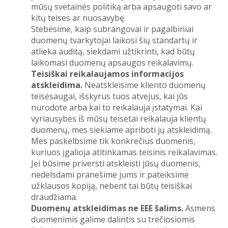
mūsų svetainės politiką arba apsaugoti savo ar
kitų teises ar nuosavybę.
Stebėsime, kaip subrangovai ir pagalbiniai
duomenų tvarkytojai laikosi šių standartų ir
atlieka auditą, siekdami užtikrinti, kad būtų
laikomasi duomenų apsaugos reikalavimų.
Teisiškai reikalaujamos informacijos
atskleidima.
Neatskleisime kliento duomenų
teisėsaugai, išskyrus tuos atvejus, kai jūs
nurodote arba kai to reikalauja įstatymai. Kai
vyriausybės iš mūsų teisėtai reikalauja klientų
duomenų, mes siekiame apriboti jų atskleidimą.
Mes paskelbsime tik konkrečius duomenis,
kuriuos įgalioja atitinkamas teisinis reikalavimas.
Jei būsime priversti atskleisti jūsų duomenis,
nedelsdami pranešime jums ir pateiksime
užklausos kopiją, nebent tai būtų teisiškai
draudžiama.
Duomenų atskleidimas ne EEE šalims.
Asmens
duomenimis galime dalintis su trečiosiomis