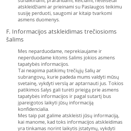
sunaikinami, prarandami, keičiami, neteisėtai
atskleidžiami ar prieinami su Paslaugos teikimu
susiję perduoti, saugomi ar kitaip tvarkomi
asmens duomenys.
F. Informacijos atskleidimas trečiosioms
šalims
Mes neparduodame, neprekiaujame ir
neperduodame kitoms šalims jokios asmens
tapatybės informacijos.
Tai neapima patikimų trečiųjų šalių ar
subrangovų, kurie padeda mums valdyti mūsų
svetainę, vykdyti verslą ar aptarnauti jus. Tokios
patikimos šalys gali turėti prieigą prie asmens
tapatybės informacijos ir pagal sutartį bus
įpareigotos laikyti jūsų informaciją
konfidencialia.
Mes taip pat galime atskleisti jūsų informaciją,
kai manome, kad toks informacijos atskleidimas
yra tinkamas norint laikytis įstatymų, vykdyti