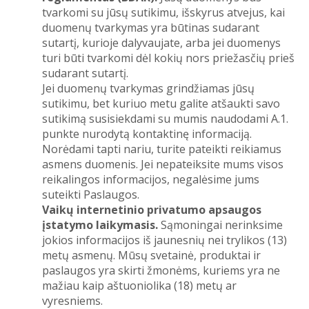
tvarkomi su jūsų sutikimu, išskyrus atvejus, kai
duomenų tvarkymas yra būtinas sudarant
sutartį, kurioje dalyvaujate, arba jei duomenys
turi būti tvarkomi dėl kokių nors priežasčių prieš
sudarant sutartį.
Jei duomenų tvarkymas grindžiamas jūsų
sutikimu, bet kuriuo metu galite atšaukti savo
sutikimą susisiekdami su mumis naudodami A.1.
punkte nurodytą kontaktinę informaciją.
Norėdami tapti nariu, turite pateikti reikiamus
asmens duomenis. Jei nepateiksite mums visos
reikalingos informacijos, negalėsime jums
suteikti Paslaugos.
Vaikų internetinio privatumo apsaugos
įstatymo laikymasis.
Sąmoningai nerinksime
jokios informacijos iš jaunesnių nei trylikos (13)
metų asmenų. Mūsų svetainė, produktai ir
paslaugos yra skirti žmonėms, kuriems yra ne
mažiau kaip aštuoniolika (18) metų ar
vyresniems.