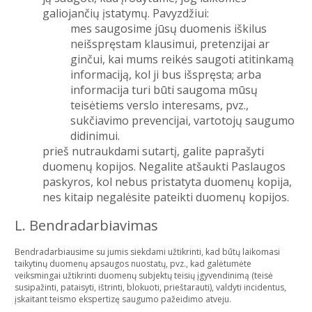
galiojančių įstatymų. Pavyzdžiui:
mes saugosime jūsų duomenis iškilus
neišspręstam klausimui, pretenzijai ar
ginčui, kai mums reikės saugoti atitinkamą
informaciją, kol ji bus išspręsta; arba
informacija turi būti saugoma mūsų
teisėtiems verslo interesams, pvz.,
sukčiavimo prevencijai, vartotojų saugumo
didinimui.
prieš nutraukdami sutartį, galite paprašyti
duomenų kopijos. Negalite atšaukti Paslaugos
paskyros, kol nebus pristatyta duomenų kopija,
nes kitaip negalėsite pateikti duomenų kopijos.
L. Bendradarbiavimas
Bendradarbiausime su jumis siekdami užtikrinti, kad būtų laikomasi
taikytinų duomenų apsaugos nuostatų, pvz., kad galėtumėte
veiksmingai užtikrinti duomenų subjektų teisių įgyvendinimą (teisė
susipažinti, pataisyti, ištrinti, blokuoti, prieštarauti), valdyti incidentus,
įskaitant teismo ekspertizę saugumo pažeidimo atveju.