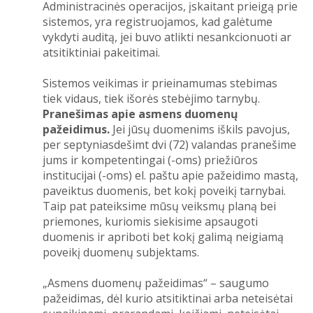
Administracinės operacijos, įskaitant prieigą prie
sistemos, yra registruojamos, kad galėtume
vykdyti auditą, jei buvo atlikti nesankcionuoti ar
atsitiktiniai pakeitimai.
Sistemos veikimas ir prieinamumas stebimas
tiek vidaus, tiek išorės stebėjimo tarnybų.
Pranešimas apie asmens duomenų
pažeidimus.
Jei jūsų duomenims iškils pavojus,
per septyniasdešimt dvi (72) valandas pranešime
jums ir kompetentingai (-oms) priežiūros
institucijai (-oms) el. paštu apie pažeidimo mastą,
paveiktus duomenis, bet kokį poveikį tarnybai.
Taip pat pateiksime mūsų veiksmų planą bei
priemones, kuriomis siekisime apsaugoti
duomenis ir apriboti bet kokį galimą neigiamą
poveikį duomenų subjektams.
„Asmens duomenų pažeidimas“ – saugumo
pažeidimas, dėl kurio atsitiktinai arba neteisėtai