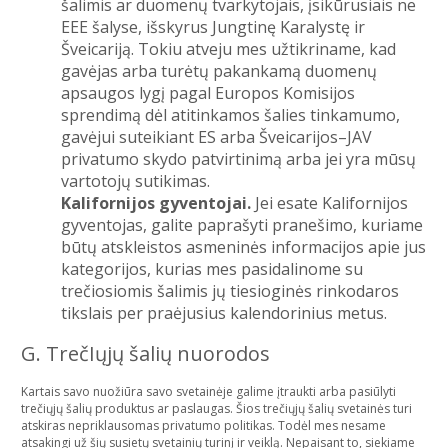
šalimis ar duomenų tvarkytojais, įsikūrusiais ne
EEE šalyse, išskyrus Jungtinę Karalystę ir
Šveicariją. Tokiu atveju mes užtikriname, kad
gavėjas arba turėtų pakankamą duomenų
apsaugos lygį pagal Europos Komisijos
sprendimą dėl atitinkamos šalies tinkamumo,
gavėjui suteikiant ES arba Šveicarijos–JAV
privatumo skydo patvirtinimą arba jei yra mūsų
vartotojų sutikimas.
Kalifornijos gyventojai.
Jei esate Kalifornijos
gyventojas, galite paprašyti pranešimo, kuriame
būtų atskleistos asmeninės informacijos apie jus
kategorijos, kurias mes pasidalinome su
trečiosiomis šalimis jų tiesioginės rinkodaros
tikslais per praėjusius kalendorinius metus.
G. TrečIųjų šalių nuorodos
Kartais savo nuožiūra savo svetainėje galime įtraukti arba pasiūlyti
trečiųjų šalių produktus ar paslaugas. Šios trečiųjų šalių svetainės turi
atskiras nepriklausomas privatumo politikas. Todėl mes nesame
atsakingi už šių susietų svetainių turinį ir veiklą. Nepaisant to, siekiame