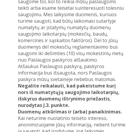
saugome tol, kol to reikia mūsų paslaugoms
teikti arba esame teisėtai suinteresuoti tolesniu
saugojimu. Mes laikysime duomenis, kuriuos
turime saugoti, kad būtų laikomasi sutartyje
numatytų ar įstatymų numatytų duomenų
saugojimo laikotarpių (mokesčių, baudų,
komercinės ir sąskaitos faktūros). Dėl to jūsų
duomenys dėl mokesčių reglamentavimo bus
saugomi iki dešimties (10) visų mokestinių metų
nuo Paslaugos paskyros atšaukimo.
Atšaukus Paslaugos paskyrą, paskyros
informacija bus išsaugota, nors Paslaugos
paskyra mūsų svetainėje nebebus matomas.
Negalite reikalauti, kad pakeistume kurį
nors iš numatytųjų saugojimo laikotarpių,
išskyrus duomenų ištrynimo priežastis,
nurodytas J.3. punkte.
Duomenų atkūrimas ir (arba) panaikinimas.
Kai neturime nuolatinio teisėto intereso,
anonimizuojame jūsų informaciją, nebent turime
ją saugoti, kad įrodytume, jog laikomės