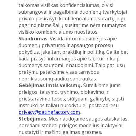
taikomas visiškas konfidencialumas, o visi
subrangovai ir pagalbiniai duomenų tvarkytojai
privalo pasirašyti konfidencialumo sutartį, jeigu
pagrindiniame šalių susitarime nėra numatytos
visiško konfidencialumo nuostatos.
Skaidrumas.
Visada informuosime jus apie
duomenų privatumo ir apsaugos procesų
pokyčius, įskaitant praktiką ir politiką. Galite bet
kada prašyti informacijos apie tai, kur ir kaip
duomenys saugomi ir naudojami. Taip pat jūsų
prašymu pateiksime visas tarnybos
nepriklausomų auditų santraukas.
Gebėjimas imtis veiksmų.
Suteikiame jums
prieigos, taisymo, trynimo, blokavimo ir
prieštaravimo teises, siūlydami galimybę siųsti
instrukcijas toliau nurodytu el. pašto adresu
privacy@datingfactory.com
.
Stebėjimas.
Mes naudojame saugos ataskaitas,
norėdami stebėti prieigos modelius ir aktyviai
nustatyti ir mažinti galimas grėsmes.