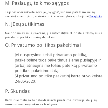
M. Paslaugų teikimo sąlygos
Taip pat apsilankykite skyriuje „Sąlygos“, kuriame pateikiami mūsų
svetainės naudojimo, atsisakymo ir atsakomybės apribojimai
Taisyklės
.
N. Jūsų sutikimas
Naudodamiesi mūsų svetaine, jūs automatiškai duodate sutikimą su šia
privatumo politika ir mūsų slapukais.
O. Privatumo politikos pakeitimai
Jei nuspręsime keisti privatumo politiką,
paskelbsime tuos pakeitimus šiame puslapyje ir
(arba) atnaujinsime toliau pateiktą privatumo
politikos pakeitimo datą.
Ši privatumo politika paskutinį kartą buvo keista
24/06/2020.
P. Skundas
Bet kuriuo metu galite pateikti skundą priežiūros institucijai dėl jūsų
asmens duomenų rinkimo ir tvarkymo.