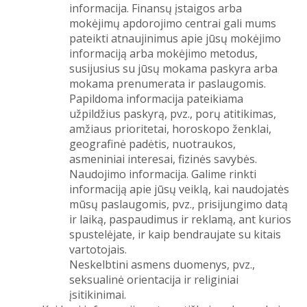
informacija. Finansų įstaigos arba
mokėjimų apdorojimo centrai gali mums
pateikti atnaujinimus apie jūsų mokėjimo
informaciją arba mokėjimo metodus,
susijusius su jūsų mokama paskyra arba
mokama prenumerata ir paslaugomis.
Papildoma informacija pateikiama
užpildžius paskyrą, pvz., porų atitikimas,
amžiaus prioritetai, horoskopo ženklai,
geografinė padėtis, nuotraukos,
asmeniniai interesai, fizinės savybės.
Naudojimo informacija. Galime rinkti
informaciją apie jūsų veiklą, kai naudojatės
mūsų paslaugomis, pvz., prisijungimo datą
ir laiką, paspaudimus ir reklamą, ant kurios
spustelėjate, ir kaip bendraujate su kitais
vartotojais.
Neskelbtini asmens duomenys, pvz.,
seksualinė orientacija ir religiniai
įsitikinimai.