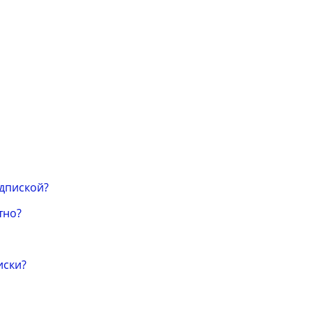
одпиской?
тно?
иски?