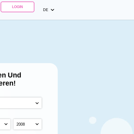
LOGIN
DE
en
Und
eren!