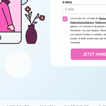
E-MAIL
Ich bin über 18. Ich habe die
Nutzu
Datenschutzerklärung
,
Erklärun
gelesen, ich verstehe & akzeptiere 
Newsletter, Account Updates, Bena
von anderen Profilen zu erhalten, d
wurden. E-Mails werden über das N
versendet.
JETZT ANM